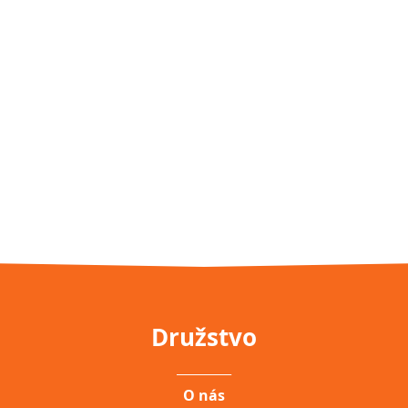
Družstvo
__________
O nás