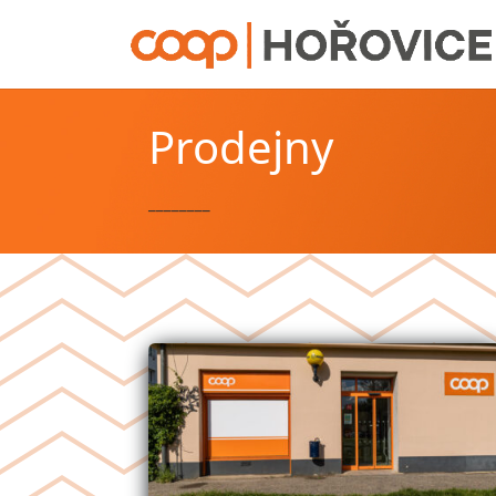
Prodejny
________