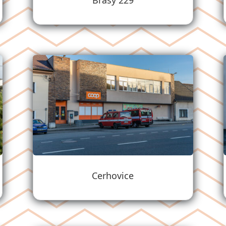
Břasy 229
Cerhovice