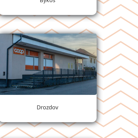
Bykoš
Drozdov