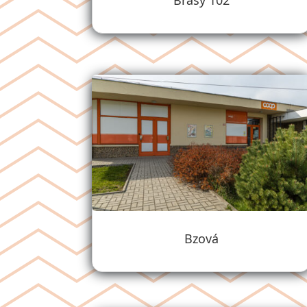
Břasy 102
Bzová