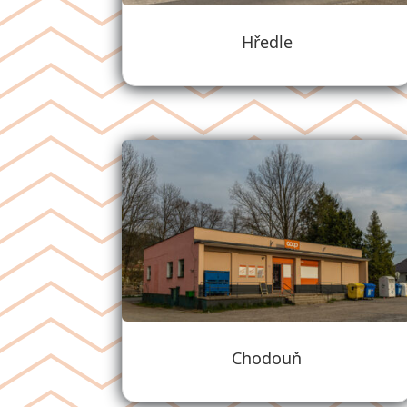
Hředle
Chodouň