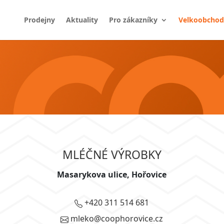
Prodejny
Aktuality
Pro zákazníky
Velkoobchod
MLÉČNÉ VÝROBKY
Masarykova ulice, Hořovice
+420 311 514 681
mleko@coophorovice.cz