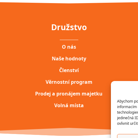
Družstvo
__________
O nás
Naše hodnoty
Členství
Věrnostní program
Prodej a pronájem majetku
Abychom posk
Volná místa
informacím o
technologie
jedinečná I
ovlivnit urči