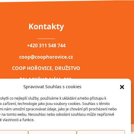
Kontakty
__________
+420 311 548 744
coop@coophorovice.cz
COOP HOŘOVICE, DRUŽSTVO
PALACKÉHO NÁM. 200,
Spravovat Souhlas s cookies
HOŘOVICE, 268 40
ytli co nejlepší služby, používáme k ukládání a/nebo přístupu k
IČ: 00031747
 zařízení, technologie jako jsou soubory cookies. Souhlas s těmito
mi nám umožní zpracovávat údaje, jako je chování při procházení nebo
D na tomto webu. Nesouhlas nebo odvolání souhlasu může nepříznivě
té vlastnosti a funkce.