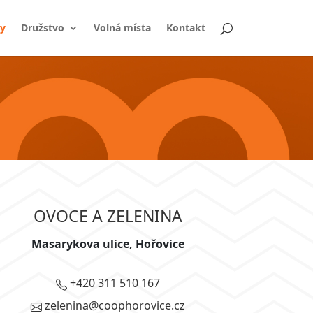
y
Družstvo
Volná místa
Kontakt
OVOCE A ZELENINA
Masarykova ulice, Hořovice
+420 311 510 167
zelenina@coophorovice.cz