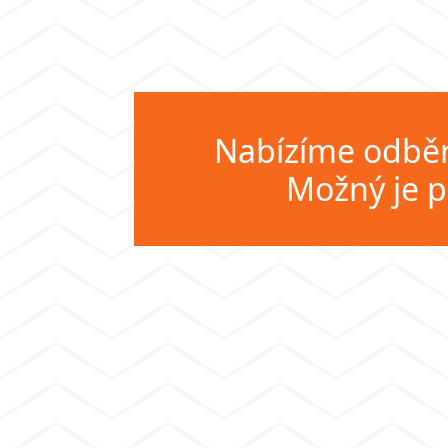
Nabízíme odběr 
Možný je p