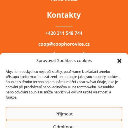
Kontakty
__________
+420 311 548 744
coop@coophorovice.cz
COOP HOŘOVICE, DRUŽSTVO
Spravovat Souhlas s cookies
PALACKÉHO NÁM. 200,
Abychom poskytli co nejlepší služby, používáme k ukládání a/nebo
HOŘOVICE, 268 40
přístupu k informacím o zařízení, technologie jako jsou soubory cookies.
Souhlas s těmito technologiemi nám umožní zpracovávat údaje, jako je
IČ: 00031747
chování při procházení nebo jedinečná ID na tomto webu. Nesouhlas
nebo odvolání souhlasu může nepříznivě ovlivnit určité vlastnosti a
funkce.
Přijmout
Odmítnout