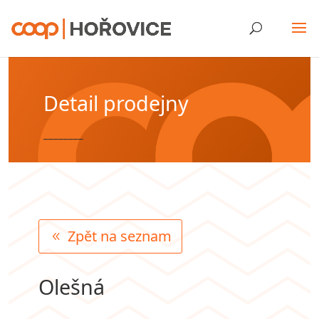
Detail prodejny
________
Zpět na seznam
Olešná