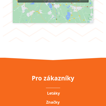
Pro zákazníky
__________
Letáky
Značky