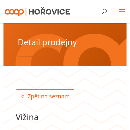
Detail prodejny
________
Zpět na seznam
Vižina