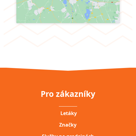
Pro zákazníky
__________
Letáky
Značky