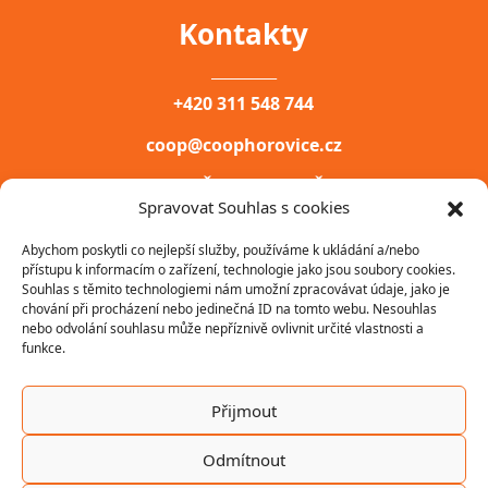
Kontakty
__________
+420 311 548 744
coop@coophorovice.cz
COOP HOŘOVICE, DRUŽSTVO
Spravovat Souhlas s cookies
PALACKÉHO NÁM. 200,
Abychom poskytli co nejlepší služby, používáme k ukládání a/nebo
HOŘOVICE, 268 40
přístupu k informacím o zařízení, technologie jako jsou soubory cookies.
Souhlas s těmito technologiemi nám umožní zpracovávat údaje, jako je
IČ: 00031747
chování při procházení nebo jedinečná ID na tomto webu. Nesouhlas
nebo odvolání souhlasu může nepříznivě ovlivnit určité vlastnosti a
funkce.
Přijmout
Odmítnout
2022 ©
COOP Hořovice, družstvo