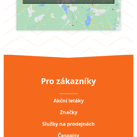
Pro zákazníky
__________
Akční letáky
Značky
Služby na prodejnách
Časopisy