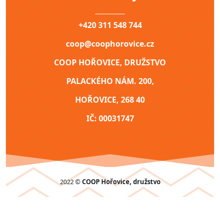
__________
+420 311 548 744
coop@coophorovice.cz
COOP HOŘOVICE, DRUŽSTVO
PALACKÉHO NÁM. 200,
HOŘOVICE, 268 40
IČ: 00031747
2022 ©
COOP Hořovice, družstvo