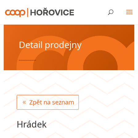
Detail prodejny
________
Zpět na seznam
Hrádek