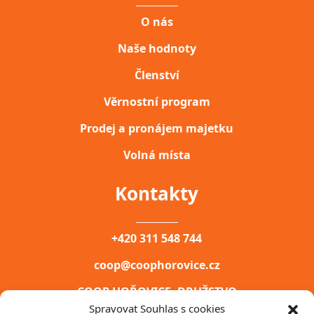
__________
O nás
Naše hodnoty
Členství
Věrnostní program
Prodej a pronájem majetku
Volná místa
Kontakty
__________
+420 311 548 744
coop@coophorovice.cz
COOP HOŘOVICE, DRUŽSTVO
Spravovat Souhlas s cookies