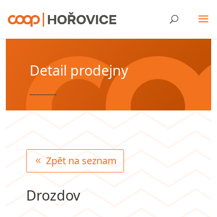
Detail prodejny
________
Zpět na seznam
Drozdov