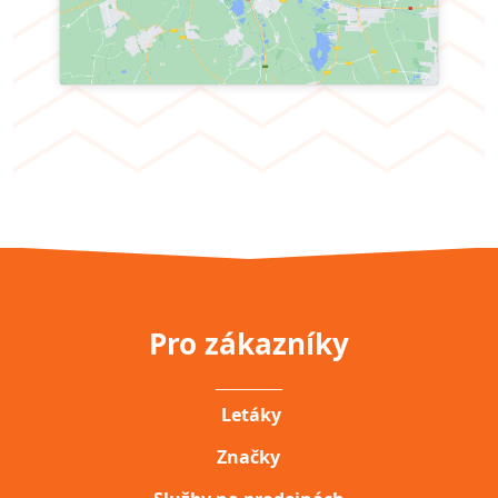
Pro zákazníky
__________
Letáky
Značky