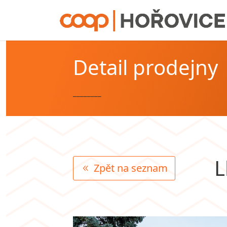
Detail prodejny
________
L
Zpět na seznam