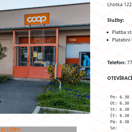
Lhotka 122
Služby:
Platba s
Platební
Telefon:
77
OTEVÍRAC
Po: 6.30 
Út: 6.30 
St: 6.30 
Čt: 6.30 
Pá: 6.30 
So:      