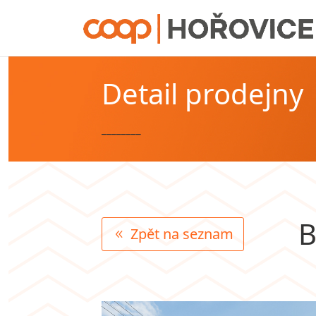
Detail prodejny
________
B
Zpět na seznam