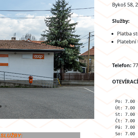
Bykoš 58, 
Služby:
Platba s
Platební
Telefon:
77
OTEVÍRAC
Po: 7.00 
Út: 7.00 
St: 7.00 
Čt: 7.00 
Pá: 7.00 
So: 7.00 