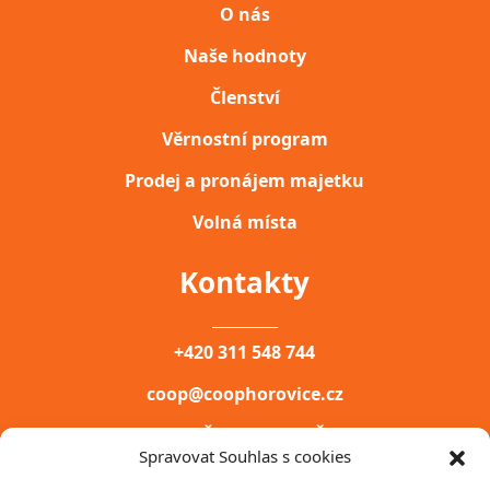
O nás
Naše hodnoty
Členství
Věrnostní program
Prodej a pronájem majetku
Volná místa
Kontakty
__________
+420 311 548 744
coop@coophorovice.cz
COOP HOŘOVICE, DRUŽSTVO
Spravovat Souhlas s cookies
PALACKÉHO NÁM. 200,