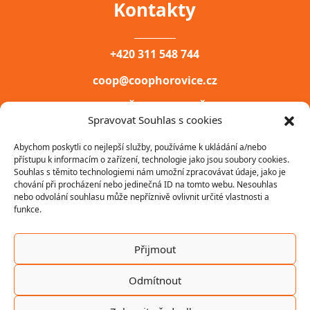
Kontakty
__________
+420 311 548 744
coop@coophorovice.cz
COOP HOŘOVICE, DRUŽSTVO
Spravovat Souhlas s cookies
PALACKÉHO NÁM. 200,
Abychom poskytli co nejlepší služby, používáme k ukládání a/nebo
HOŘOVICE, 268 40
přístupu k informacím o zařízení, technologie jako jsou soubory cookies.
Souhlas s těmito technologiemi nám umožní zpracovávat údaje, jako je
IČ: 00031747
chování při procházení nebo jedinečná ID na tomto webu. Nesouhlas
nebo odvolání souhlasu může nepříznivě ovlivnit určité vlastnosti a
funkce.
Přijmout
Odmítnout
2022 ©
COOP Hořovice, družstvo