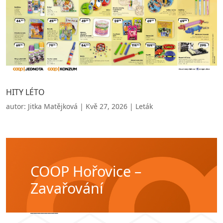
HITY LÉTO
autor:
Jitka Matějková
|
Kvě 27, 2026
|
Leták
COOP Hořovice –
Zavařování
________