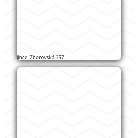
Komárov, Pionýrů 521