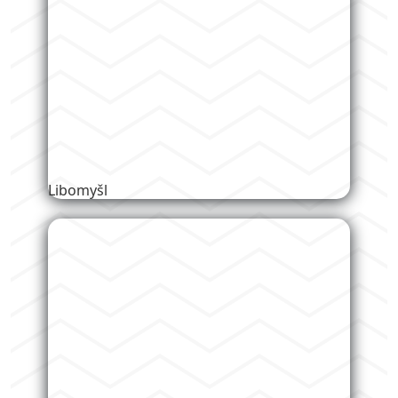
Libomyšl
Liteň 24/7