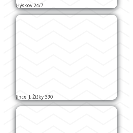
Hýskov 24/7
Jince, J. Žižky 390
Jince, Zborovská 357